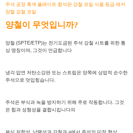
주석 공장 흑색 플레이트 함석판 강철 코일 식품 등급 래커
케
양철 강철 코일
양철이 무엇입니까?
이
스
양철 (SPTE/ETP)는 전기도금된 주석 강철 시트를 위한 통
상 명칭이며, 그것이 언급합니다
인
용
냉각 압연 저탄소강판 또는 스트립은 양쪽에 상업적 순수한 
주석으로 덧입힝습니다.
문
을
주석은 부식과 녹을 방지하기 위해 주로 작동합니다. 그것
은 힘과 성형성을 결합시킵니다의
요
구
부식 저항성, 납땜성과 강철과 a에서 주석의 미적 형상