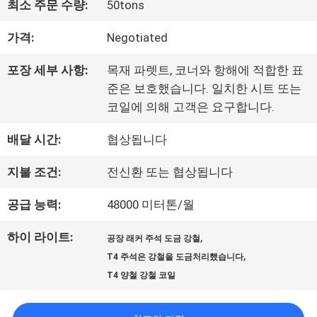
최소 주문 수량:
50tons
사
가격:
Negotiated
소
포장 세부 사항:
목재 파렛트, 코너와 항해에 적합한 표
개
준은 보호했습니다. 일치한 시트 또는
코일에 의해 고객은 요구합니다.
공
배달 시간:
협상됩니다
장
지불 조건:
전신환 또는 협상됩니다
여
공급 능력:
48000 미터톤/월
행
하이 라이트:
,
공장 래커 주석 도금 강철
,
T4 주석은 강철을 도금처리했습니다
품
T4 양철 강철 코일
질