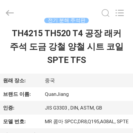
©
2020
-
2026
전기 분해 주석판
SHANGHAI
QUANYE
TH4215 TH520 T4 공장 래커
집
METAL
PACKAGING
MATERIALS
주석 도금 강철 양철 시트 코일
CO.,LTD.
All
제
Rights
SPTE TFS
Reserved.
품
원래 장소:
중국
화
브랜드 이름:
QuanJiang
면
인증:
JIS G3303 , DIN, ASTM, GB
모델 번호:
MR 콤마 SPCC,DR8,Q195,A08AL, SPTE
회