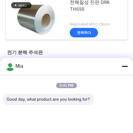
전해질성 진판 DR8
TH550
Negotiated MOQ:25tons
연락하다
전기 분해 주석판
Mia
견고한 부식 방지 밀봉 기술: 모델 603D 153mm 산업용 식품 캔 끝
부분
5:41 PM
식품 캔 제조용 MR급 전해 양철 시트
Good day, what product are you looking for?
산업용 포장용 전해 생철판 코일 | 녹 방지
모든