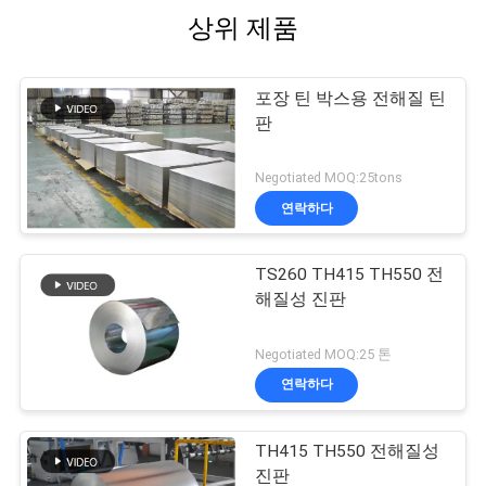
상위 제품
포장 틴 박스용 전해질 틴
판
Negotiated MOQ:25tons
연락하다
TS260 TH415 TH550 전
해질성 진판
Negotiated MOQ:25 톤
연락하다
TH415 TH550 전해질성
진판