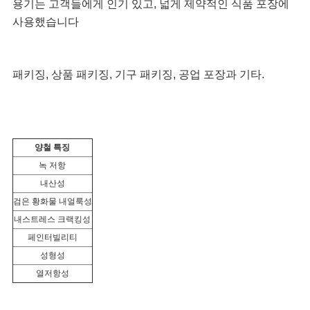
인
용기는 고객들에게 인기 있고, 넓게 제약적인 식품 포장에 
사용했습니다
정
보
패키징, 상품 패키징, 기구 패키징, 공업 포장과 기타.
정
책
양철 특징
녹 저항
내산성
검은 황화물 내얼룩성
내스트레스 크랙킹성
페인터빌리티
성형성
열저항성