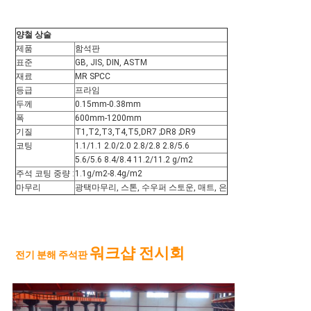
양철 상술
제품
함석판
표준
GB, JIS, DIN, ASTM
재료
MR SPCC
등급
프라임
두께
0.15mm-0.38mm
폭
600mm-1200mm
기질
T1,T2,T3,T4,T5,DR7 ;DR8 ;DR9
코팅
1.1/1.1 2.0/2.0 2.8/2.8 2.8/5.6
5.6/5.6 8.4/8.4 11.2/11.2 g/m2
주석 코팅 중량 :
1.1g/m2-8.4g/m2
마무리
광택마무리, 스톤, 수우퍼 스토운, 매트, 은
워크샵 전시회
전기 분해 주석판