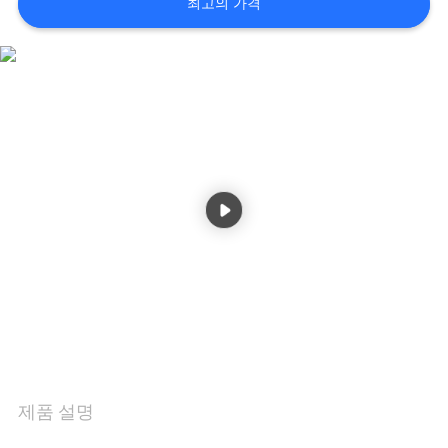
최고의 가격
관
리
문
의
하
기
소
식
제품 설명