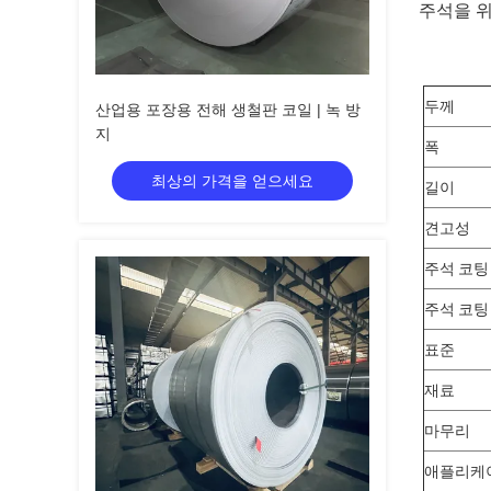
주석을 
두께
산업용 포장용 전해 생철판 코일 | 녹 방
지
폭
최상의 가격을 얻으세요
길이
견고성
주석 코팅
주석 코팅
표준
재료
마무리
애플리케