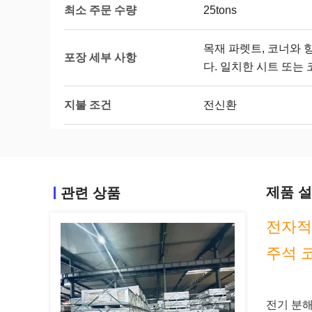
최소 주문 수량
25tons
목재 파렛트, 코너와
포장 세부 사항
다. 일치한 시트 또는
지불 조건
전신환
제품 
관련 상품
전자적 함
주석 
전기 분해