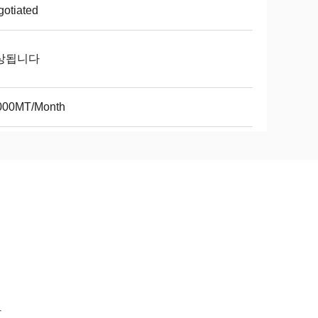
otiated
상됩니다
000MT/Month
다