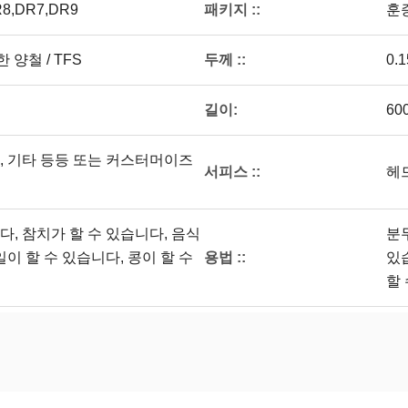
패키지 ::
 DR8,DR7,DR9
훈
두께 ::
 양철 / TFS
0.
길이:
60
5.6/5.6, 기타 등등 또는 커스터머이즈
서피스 ::
헤드
다, 참치가 할 수 있습니다, 음식
분
용법 ::
일이 할 수 있습니다, 콩이 할 수
있
할