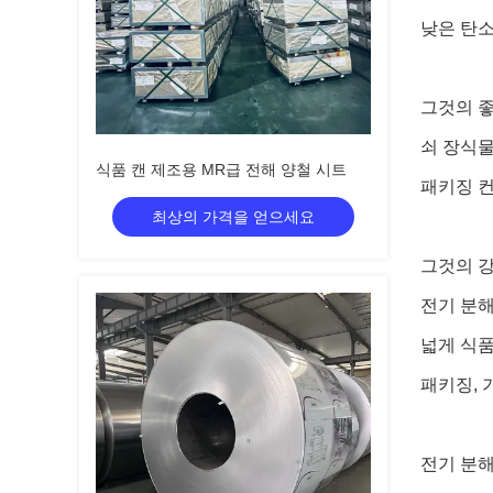
낮은 탄소
그것의 좋
쇠 장식물
식품 캔 제조용 MR급 전해 양철 시트
패키징 
최상의 가격을 얻으세요
그것의 강
전기 분해
넓게 식품
패키징, 
전기 분