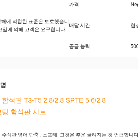
가격
Neg
 항해에 적합한 표준은 보호했습니
배달 시간
협
 코일에 의해 고객은 요구합니다.
공급 능력
50
설명
석판 T3-T5 2.8/2.8 SPTE 5.6/2.8
코팅 함석판 시트
 주석판 영어 단축 : 스프테. 그것은 추운 굴려지는 것 언급합니