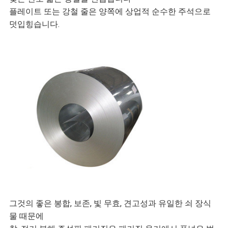
플레이트 또는 강철 줄은 양쪽에 상업적 순수한 주석으로
케
덧입힝습니다.
이
스
인
용
문
을
요
그것의 좋은 봉합, 보존, 빛 무효, 견고성과 유일한 쇠 장식
구
물 때문에