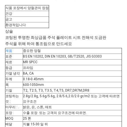
식품 포장에서 양철관의 장점
건강
금고
환경적입니다
상술
코팅된 투명한 최상급품 주석 플레이트 시트 전해석 도금판
주석을 위해 하여 통조림으로 만드세요
제품
중요한 양철
표준
BS EN 10202, DIN EN 10203, GB/T2520, JIS G3303
재료
MR SPCC
등급
프라임
가열 냉각
BA, CA
두께
0.18-0.45mm
폭
600-1050mm
기질
T2, T2.5, T3, T3.5, T4,T5, DR7,DR7M,DR8
코팅하는
2.8g/2.8g, 5.6g/5.6g, 2.8/5.6,2.0/2.0 gr/m2 또는 고객에 따르면
것 :
요구조건
마무리 : .
밝은, 은, 스톤, 매트
포장 :
수출 포장. 또는 고객의 요구조건에 따르면.
MOQ
25 톤
배달
지불 15-30 일 뒤