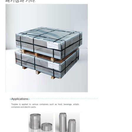
인
패키징과 기타.
정
보
정
책