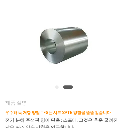
관
리
문
의
하
기
제품 설명
소
우수하 녹 저항 양철 TFS는 시트 SPTE 양철을 똘똘 감습니다
식
전기 분해 주석판 영어 단축 : 스프테. 그것은 추운 굴려진
낮은 탄소 얇은 강철을 언급합니다