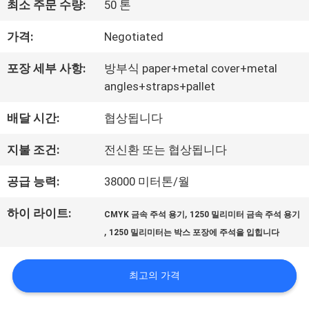
최소 주문 수량:
50 톤
사
가격:
Negotiated
소
포장 세부 사항:
방부식 paper+metal cover+metal
개
angles+straps+pallet
배달 시간:
협상됩니다
공
지불 조건:
전신환 또는 협상됩니다
장
공급 능력:
38000 미터톤/월
여
하이 라이트:
,
CMYK 금속 주석 용기
1250 밀리미터 금속 주석 용기
행
,
1250 밀리미터는 박스 포장에 주석을 입힙니다
품
최고의 가격
질