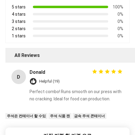
5 stars
100%
4 stars
0%
3 stars
0%
2 stars
0%
1 stars
0%
All Reviews
Donald
D
Helpful (19)
Perfect combo! Runs smooth on our press with
no cracking. Ideal for food can production.
주석은 컨테이너 할 수있
주석 식품 캔
금속 주석 콘테이너