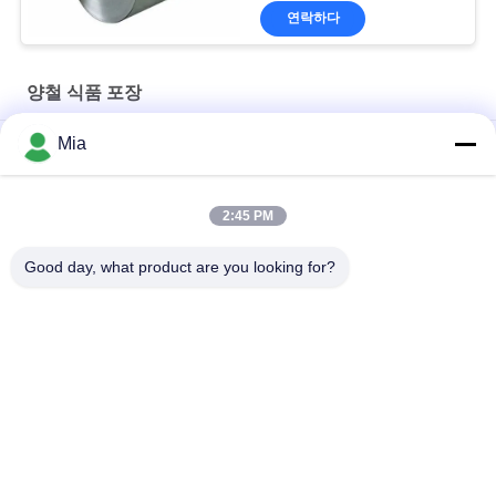
연락하다
양철 식품 포장
Mia
분유 전해석 도금판을 위해 패키징하는 프라임 ETP 양철 식품 등
급
2:45 PM
우수한 내열성 코일 시트 TFS SPTE의 무광택 양철
Good day, what product are you looking for?
고급 방청 양철 TH415, TH435, TH520 TFS 코일 시트 SPTE 양철
모든
전기 분해 주석판
양철 시트