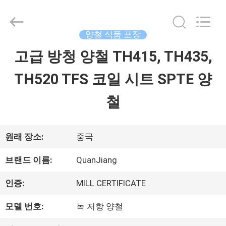
©
2020
-
2026
양철 식품 포장
SHANGHAI
QUANYE
고급 방청 양철 TH415, TH435,
집
METAL
PACKAGING
MATERIALS
TH520 TFS 코일 시트 SPTE 양
CO.,LTD.
All
제
Rights
철
Reserved.
품
원래 장소:
중국
화
브랜드 이름:
QuanJiang
면
인증:
MILL CERTIFICATE
모델 번호:
녹 저항 양철
회