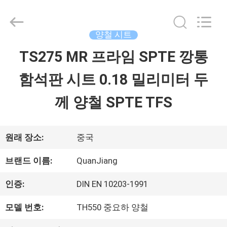
©
2020
-
2026
양철 시트
SHANGHAI
QUANYE
TS275 MR 프라임 SPTE 깡통
집
METAL
PACKAGING
MATERIALS
함석판 시트 0.18 밀리미터 두
CO.,LTD.
All
제
Rights
께 양철 SPTE TFS
Reserved.
품
원래 장소:
중국
화
브랜드 이름:
QuanJiang
면
인증:
DIN EN 10203-1991
모델 번호:
TH550 중요하 양철
회