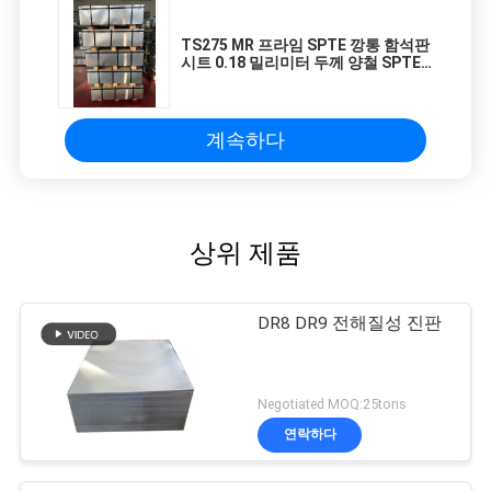
TS275 MR 프라임 SPTE 깡통 함석판
시트 0.18 밀리미터 두께 양철 SPTE
TFS
계속하다
상위 제품
DR8 DR9 전해질성 진판
Negotiated MOQ:25tons
연락하다