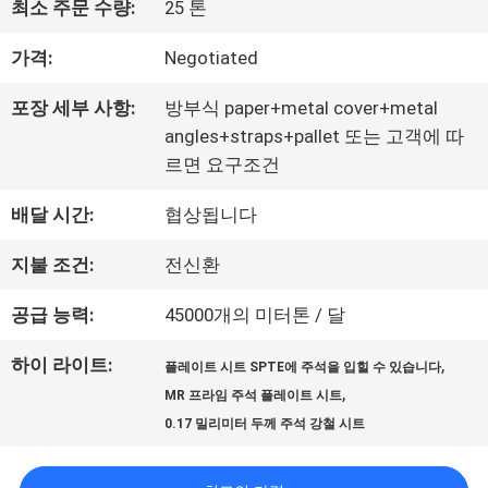
최소 주문 수량:
25 톤
사
가격:
Negotiated
소
포장 세부 사항:
방부식 paper+metal cover+metal
개
angles+straps+pallet 또는 고객에 따
르면 요구조건
공
배달 시간:
협상됩니다
장
지불 조건:
전신환
여
공급 능력:
45000개의 미터톤 / 달
행
하이 라이트:
,
플레이트 시트 SPTE에 주석을 입힐 수 있습니다
,
MR 프라임 주석 플레이트 시트
품
0.17 밀리미터 두께 주석 강철 시트
질