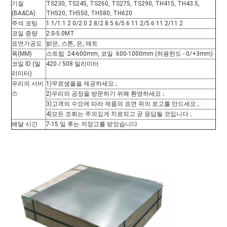
기질
TS230, TS245, TS260, TS275, TS290, TH415, TH43.5,
하
(BA&CA)
TH520, TH550, TH580, TH620
주석 코팅
1.1/1.1 2.0/2.0 2.8/2.8 5.6/5.6 11.2/5.6 11.2/11.2
세
코일 중량
2.0-5.0MT
표면가공도
밝은, 스톤, 은, 매트
폭(MM)
스트립 :24-600mm, 코일 :600-1000mm (허용한도 - 0/+3mm)
요
코일 ID (밀
420 / 508 밀리미터
리미터)
우리의 서비
1)무료샘플을 제공하세요 ;
사
스
2)우리의 공장을 방문하기 위해 환영하세요 ;
3)고객의 수요에 따라 제품의 표면 위의 로고를 만드세요 ;
4)모든 조회는 주의깊게 치료되고 곧 응답될 것입니다 ;
이
배달 시간
7-15 일 후는 저장고를 받았습니다
트
맵
개