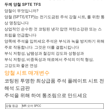
두께 양철 SPTE TFS
케
양철이 무엇입니까?
양철 (SPTE/ETP)는 전기도금된 주석 강철 시트, 를 위한 통
이
상 명칭입니다
상업적인 순수한 것 코팅된 냉각 압연 저탄소강판 또는 스
스
트립을 언급합니다
양쪽에 주석을 입히세요.주석은 부식과 녹을 방지하기 위해
주로 작동합니다. 그것은 더를 결합시킵니다
인
부식 저항성, 납땜성과 철강의 강도와 성형성과
용
부식 저항성, 비중독성과 재료에서 주석의 미적 형상,
고강도와 좋은 연성.
문
양철 시트 매개변수
코팅된 투명한 최상급품 주석 플레이트 시트 전
을
해석 도금판
요
주석을 위해 하여 통조림으로 만드세요
구
강철 등급
MR 오어 SPCC