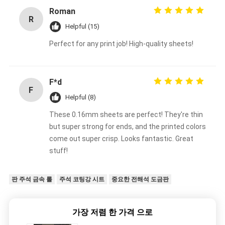
Roman
R
Helpful (15)
Perfect for any print job! High-quality sheets!
F*d
F
Helpful (8)
These 0.16mm sheets are perfect! They're thin
but super strong for ends, and the printed colors
come out super crisp. Looks fantastic. Great
stuff!
판 주석 금속 롤
주석 코팅강 시트
중요한 전해석 도금판
가장 저렴 한 가격 으로