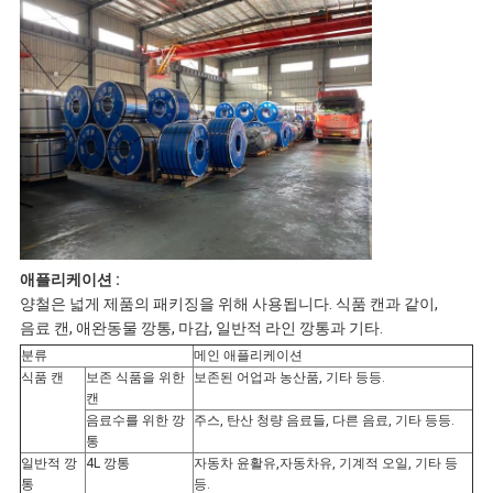
애플리케이션 :
양철은 넓게 제품의 패키징을 위해 사용됩니다. 식품 캔과 같이,
음료 캔, 애완동물 깡통, 마감, 일반적 라인 깡통과 기타.
분류
메인 애플리케이션
식품 캔
보존 식품을 위한
보존된 어업과 농산품, 기타 등등.
캔
음료수를 위한 깡
주스, 탄산 청량 음료들, 다른 음료, 기타 등등.
통
일반적 깡
4L 깡통
자동차 윤활유,자동차유, 기계적 오일, 기타 등
통
등.