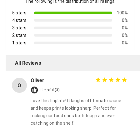
The following is the distribution of all ratings
5 stars
100%
4 stars
0%
3 stars
0%
2 stars
0%
1 stars
0%
All Reviews
Oliver
O
Helpful (3)
Love this tinplate! It laughs off tomato sauce
and keeps prints looking sharp. Perfect for
making our food cans both tough and eye-
catching on the shelf.