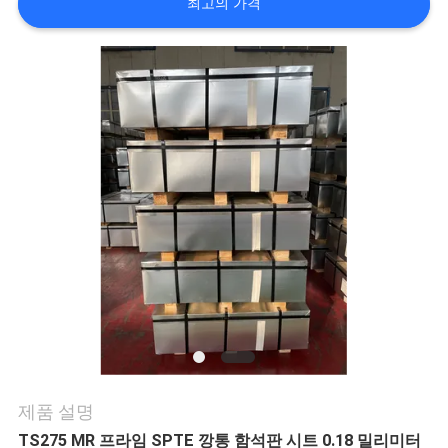
최고의 가격
관
리
문
의
하
기
소
식
제품 설명
TS275 MR 프라임 SPTE 깡통 함석판 시트 0.18 밀리미터