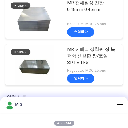
MR 전해질성 진판
0.18mm 0.45mm
Negotiated MOQ:25tons
연락하다
MR 전해질 생철판 장 녹
저항 생철판 장/코일
SPTE TFS
Negotiated MOQ:25tons
연락하다
양철 시트
Mia
0.18mm CA-T5 식품 캔용 진판 - 2.8/2.8g/m2 코팅
4:26 AM
식품 포장용 전해질성 진료판과 코일