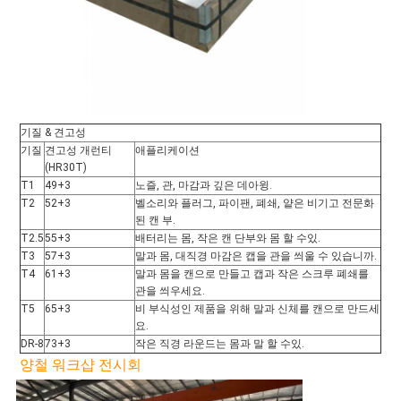
인
정
보
정
기질 & 견고성
기질
견고성 개런티
애플리케이션
책
(HR30T)
T1
49+3
노즐, 관, 마감과 깊은 데아윙.
T2
52+3
벨소리와 플러그, 파이팬, 폐쇄, 얕은 비기고 전문화
된 캔 부.
T2.5
55+3
배터리는 몸, 작은 캔 단부와 몸 할 수있.
T3
57+3
말과 몸, 대직경 마감은 캡을 관을 씌울 수 있습니까.
T4
61+3
말과 몸을 캔으로 만들고 캡과 작은 스크루 폐쇄를
관을 씌우세요.
T5
65+3
비 부식성인 제품을 위해 말과 신체를 캔으로 만드세
요.
DR-8
73+3
작은 직경 라운드는 몸과 말 할 수있.
양철 워크샵 전시회