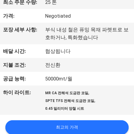
최소 주문 수량:
25 톤
사
가격:
Negotiated
소
포장 세부 사항:
부식 내성 철은 퓨밍 목재 파렛트로 보
개
호하거나, 특화했습니다
배달 시간:
협상됩니다
공
지불 조건:
전신환
장
공급 능력:
50000mt/월
여
하이 라이트:
,
MR CA 전해석 도금판 코일
행
,
SPTE TFS 전해석 도금판 코일
0.45 밀리미터 양철 시트
품
최고의 가격
질