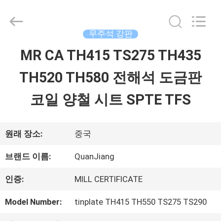
©
2020
-
2026
무주석 강판
SHANGHAI
QUANYE
MR CA TH415 TS275 TH435
집
METAL
PACKAGING
MATERIALS
TH520 TH580 전해석 도금판
CO.,LTD.
All
제
Rights
코일 양철 시트 SPTE TFS
Reserved.
품
원래 장소:
중국
화
브랜드 이름:
QuanJiang
면
인증:
MILL CERTIFICATE
Model Number:
tinplate TH415 TH550 TS275 TS290
회