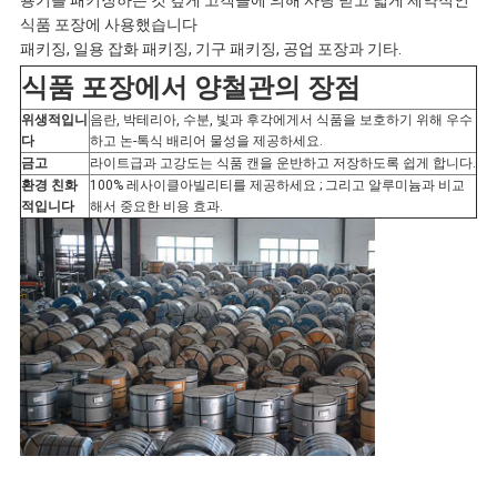
용기를 패키징하는 것 깊게 고객들에 의해 사랑 받고 넓게 제약적인
하
식품 포장에 사용했습니다
패키징, 일용 잡화 패키징, 기구 패키징, 공업 포장과 기타.
세
식품 포장에서 양철관의 장점
요
위생적입니
음란, 박테리아, 수분, 빛과 후각에게서 식품을 보호하기 위해 우수
다
하고 논-톡식 배리어 물성을 제공하세요.
금고
라이트급과 고강도는 식품 캔을 운반하고 저장하도록 쉽게 합니다.
환경 친화
100% 레사이클아빌리티를 제공하세요 ; 그리고 알루미늄과 비교
사
적입니다
해서 중요한 비용 효과.
이
트
맵
개