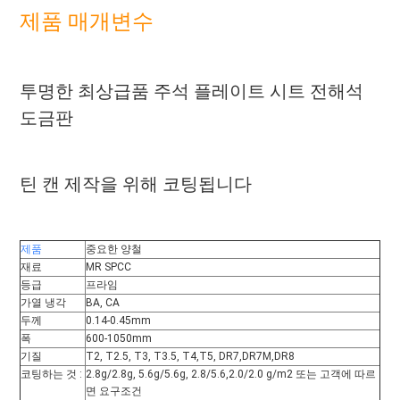
인
제품 매개변수
정
보
투명한 최상급품 주석 플레이트 시트 전해석 
정
도금판
책
틴 캔 제작을 위해 코팅됩니다
제품
중요한 양철
재료
MR SPCC
등급
프라임
가열 냉각
BA, CA
두께
0.14-0.45mm
폭
600-1050mm
기질
T2, T2.5, T3, T3.5, T4,T5, DR7,DR7M,DR8
코팅하는 것 :
2.8g/2.8g, 5.6g/5.6g, 2.8/5.6,2.0/2.0 g/m2 또는 고객에 따르
면 요구조건