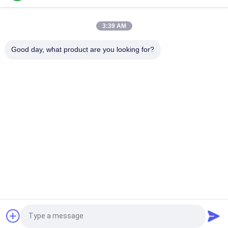
고성능 식품 및 산업용 캔 제조용 첨단 크롬 코팅 전해질 틴 판
3:39 AM
틴 캔 패키징 전해석 도금판 시트 0.25 밀리미터 두께 SPTE TFS
Good day, what product are you looking for?
MR CA TH415 TS275 전해 생철판 코일 생철판 시트 SPTE TFS
모든
전기 분해 주석판
양철 시트
양철 Lid
양철 코일
SPTE 양철
무주석 강판
인쇄된 양철
금속 함석판
견적 요청