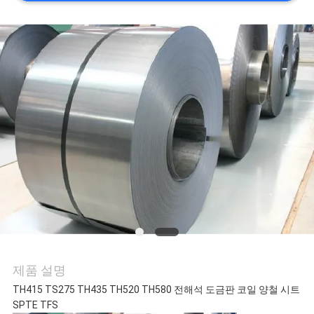
관
리
문
의
하
기
소
제품 설명
식
TH415 TS275 TH435 TH520 TH580 전해석 도금판 코일 양철 시트
SPTE TFS