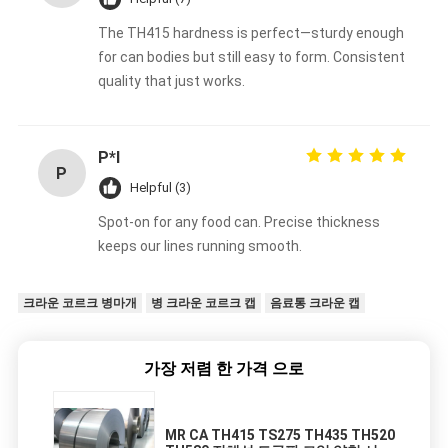
The TH415 hardness is perfect—sturdy enough
for can bodies but still easy to form. Consistent
quality that just works.
P*l
P
Helpful (3)
Spot-on for any food can. Precise thickness
keeps our lines running smooth.
크라운 코르크 병마개
병 크라운 코르크 캡
음료통 크라운 캡
가장 저렴 한 가격 으로
MR CA TH415 TS275 TH435 TH520