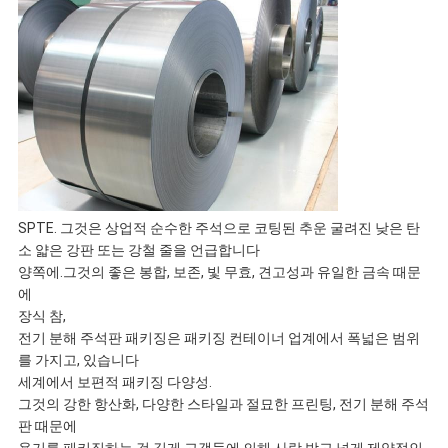
케
이
스
인
SPTE. 그것은 상업적 순수한 주석으로 코팅된 추운 굴려진 낮은 탄
용
소 얇은 강판 또는 강철 줄을 언급합니다
양쪽에.그것의 좋은 봉합, 보존, 빛 무효, 견고성과 유일한 금속 때문
문
에
장식 참,
을
전기 분해 주석판 패키징은 패키징 컨테이너 업계에서 폭넓은 범위
를 가지고, 있습니다
요
세계에서 보편적 패키징 다양성.
그것의 강한 항산화, 다양한 스타일과 절묘한 프린팅, 전기 분해 주석
구
판 때문에