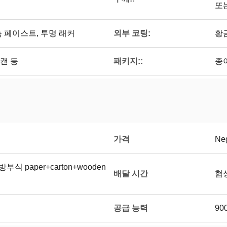
또
외부 코팅:
늄 페이스트, 투명 래커
황
패키지::
 캔 등
종이
가격
Neg
식 paper+carton+wooden
배달 시간
협
공급 능력
90