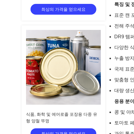
특징 및 
최상의 가격을 얻으세요
표준 캔 
전해 주석
DR9 템
다양한 식
누출 방지
국제 표준
맞춤형 인
대량 생산
응용 분야
콩 및 야
식품, 화학 및 에어로졸 포장용 다중 유
형 양철 뚜껑
토마토 페
과일 통조
최상의 가격을 얻으세요