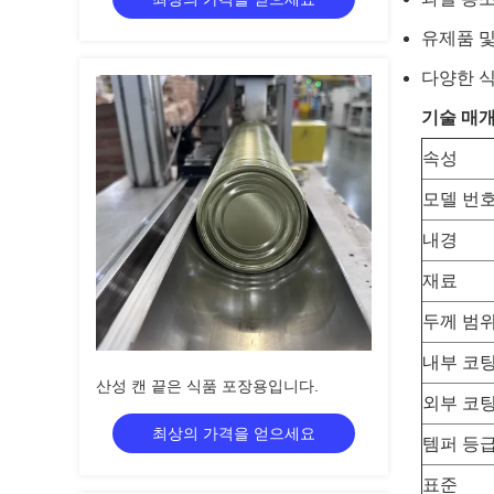
유제품 및
다양한 식
기술 매개
속성
모델 번
내경
재료
두께 범
내부 코
산성 캔 끝은 식품 포장용입니다.
외부 코
최상의 가격을 얻으세요
템퍼 등
표준