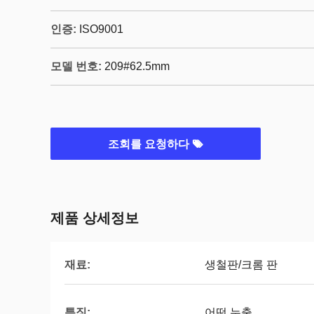
인증:
ISO9001
모델 번호:
209#62.5mm
조회를 요청하다
제품 상세정보
재료:
생철판/크롬 판
특징:
어떤 누출