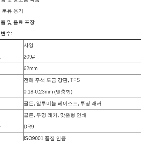
 분유 용기
품 및 음료 포장
변수:
사양
호
209#
62mm
전해 주석 도금 강판, TFS
위
0.18-0.23mm (맞춤형)
팅
골든, 알루미늄 페이스트, 투명 래커
팅
골든, 투명 래커, 맞춤형 인쇄
급
DR9
ISO9001 품질 인증