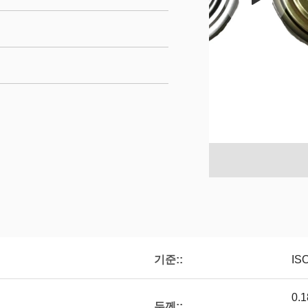
기준::
IS
0.
두께::