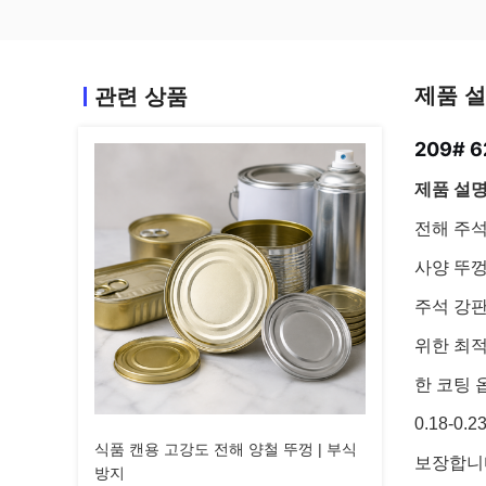
제품 
관련 상품
209# 
제품 설명
전해 주석
사양 뚜껑
주석 강판
위한 최적
한 코팅 
0.18-
식품 캔용 고강도 전해 양철 뚜껑 | 부식
보장합니
방지