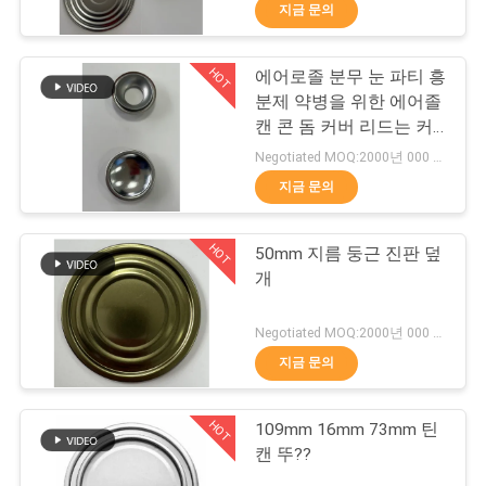
지금 문의
소
개
HOT
에어로졸 분무 눈 파티 흥
117
분제 약병을 위한 에어졸
캔 콘 돔 커버 리드는 커
공
양철 Lid
버될 수 있습니다
Negotiated MOQ:2000년 000 PC
장
지금 문의
여
HOT
50mm 지름 둥근 진판 덮
행
개
110
Negotiated MOQ:2000년 000 PC
품
지금 문의
양철 코일
질
HOT
109mm 16mm 73mm 틴
관
캔 뚜??