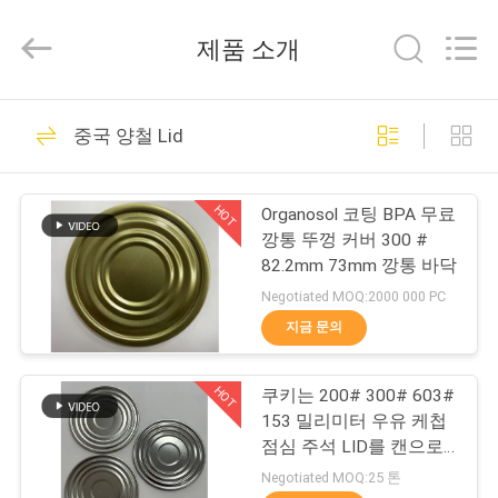
2020
-
2026
제품 소개
SHANGHAI
QUANYE
METAL
PACKAGING
집
MATERIALS
280
CO.,LTD.
중국 양철 Lid
All
Rights
Reserved.
전기 분해 주석판
제
HOT
Organosol 코팅 BPA 무료
품
깡통 뚜껑 커버 300 #
82.2mm 73mm 깡통 바닥
Negotiated MOQ:2000 000 PC
화
지금 문의
153
면
HOT
쿠키는 200# 300# 603#
양철 시트
153 밀리미터 우유 케첩
회
점심 주석 LID를 캔으로
만들었습니다
사
Negotiated MOQ:25 톤