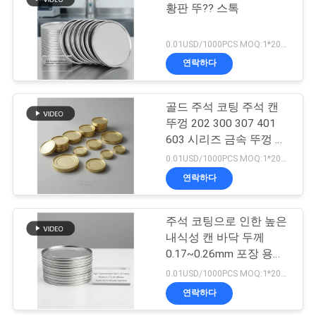
스
황판 뚜?? 스톡
15
0.01USD/1000PCS MOQ:1*20GP
인
연락하다
인쇄된 양철
용
문
골드 주석 코팅 주석 캔
뚜껑 202 300 307 401
을
603 시리즈 금속 뚜껑 산
업 포장 및 컨테이너 마개
요
0.01USD/1000PCS MOQ:1*20GP
에 적합
연락하다
15
구
하
주석 코팅으로 인한 높은
금속 함석판
내식성 캔 바닥 두께
세
0.17~0.26mm 포장 용도
로 내구성 있음
요
0.01USD/1000PCS MOQ:1*20GP
연락하다