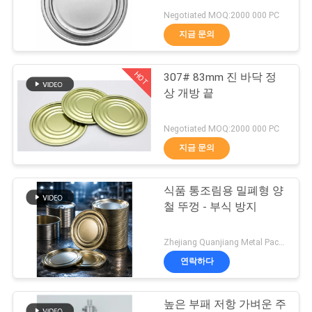
리
Negotiated MOQ:2000 000 PC
지금 문의
문
24
의
HOT
307# 83mm 진 바닥 정
SPTE 양철
상 개방 끝
하
기
Negotiated MOQ:2000 000 PC
지금 문의
소
식품 통조림용 밀폐형 양
17
식
철 뚜껑 - 부식 방지
무주석 강판
Zhejiang Quanjiang Metal Packaging Materials Co., Ltd. MOQ:1500,000개
케
연락하다
이
높은 부패 저항 가벼운 주