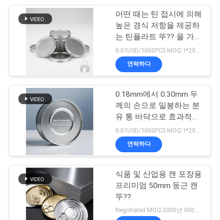
사
어떤 때는 틴 접시에 의해
5
이
높은 경식 저항을 제공하
는 틴플라트 뚜?? 을 가지
주석 도금 강판
트
고 있습니다.
0.01USD/1000PCS MOQ:1*20GP
맵
연락하다
0.18mm에서 0.30mm 두
개
께의 손으로 밀봉하는 분
인
유 통 바닥으로 효과적인
21
밀봉 및 보호를 위해 설계
0.01USD/1000PCS MOQ:1*20GP
정
되었습니다.
연락하다
양철 식품 포장
보
식품 및 산업용 캔 포장용
정
프리미엄 50mm 둥근 캔
책
뚜??
Negotiated MOQ:2000년 000 PC