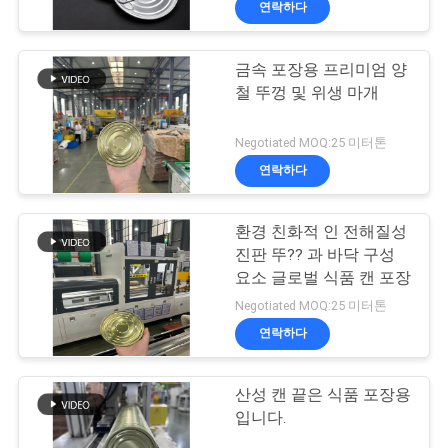
연락하다
4
아연도강 코일
금속 포장용 프리미엄 양
철 뚜껑 및 위생 마개
Negotiated MOQ:25 미터톤
연락하다
6
환경 친화적 인 전해질성
진판 뚜?? 과 바닥 구성
직류 전기로 자극된
요소 글로벌 식품 캔 포장
알루미늄 박판
Negotiated MOQ:25 미터톤
연락하다
산성 캔 끝은 식품 포장용
입니다.
19