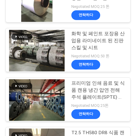
리
Negotiated MOQ:25 톤
연락하다
문
24
의
화학 및 페인트 포장용 산
SPTE 양철
업용 라미네이트 된 진판
하
스킬 및 시트
기
Negotiated MOQ:50 톤
연락하다
소
프리미엄 인쇄 음료 및 식
17
식
품 캔용 냉간 압연 전해
주석 플레이트(SPTE) 시
무주석 강판
트
Negotiated MOQ:25톤
케
연락하다
이
T2.5 TH580 DR8 식품 캔