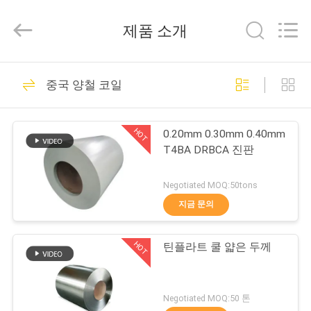
2020
-
2026
제품 소개
SHANGHAI
QUANYE
METAL
PACKAGING
집
MATERIALS
280
CO.,LTD.
중국 양철 코일
All
Rights
Reserved.
전기 분해 주석판
제
HOT
0.20mm 0.30mm 0.40mm
품
T4BA DRBCA 진판
Negotiated MOQ:50tons
화
지금 문의
153
면
HOT
틴플라트 쿨 얇은 두께
양철 시트
회
사
Negotiated MOQ:50 톤