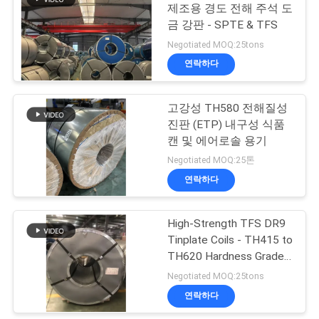
스
제조용 경도 전해 주석 도
금 강판 - SPTE & TFS
15
Negotiated MOQ:25tons
인
연락하다
인쇄된 양철
용
문
고강성 TH580 전해질성
진판 (ETP) 내구성 식품
을
캔 및 에어로솔 용기
요
Negotiated MOQ:25톤
연락하다
15
구
하
High-Strength TFS DR9
금속 함석판
Tinplate Coils - TH415 to
세
TH620 Hardness Grades
for Food Cans
요
Negotiated MOQ:25tons
연락하다