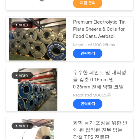
지금 문의
소
개
Premium Electrolytic Tin
117
Plate Sheets & Coils for
Food Cans, Aerosol
공
양철 Lid
Containers, and Paint
Negotiated MOQ:25tons
Packaging
장
연락하다
여
우수한 페인트 및 내식성
행
을 갖춘 0.16mm 및
0.26mm 전해 양철 코일
110
Negotiated MOQ:25톤
품
연락하다
양철 코일
질
화학 용기 포장을 위한 인
관
쇄 된 접착된 진무 없는
강철 TFS 진료판