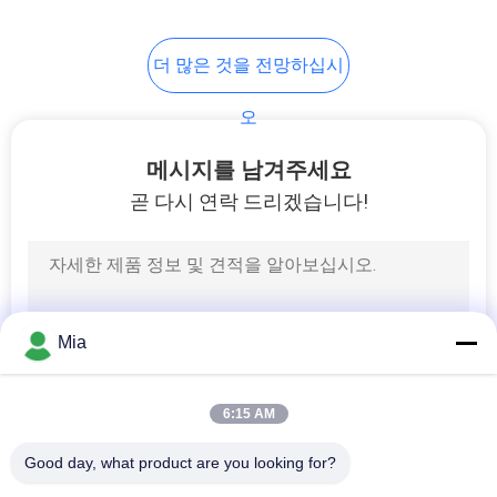
사
5
이
더 많은 것을 전망하십시
주석 도금 강판
트
오
맵
메시지를 남겨주세요
곧 다시 연락 드리겠습니다!
개
인
21
정
양철 식품 포장
Mia
보
정
6:15 AM
책
Good day, what product are you looking for?